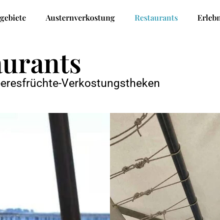
lgebiete
Austernverkostung
Restaurants
Erlebn
aurants
eeresfrüchte-Verkostungstheken